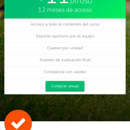
.00 USD
12 meses de acceso
Acceso a todo el contenido del curso
Soporte oportuno por el equipo
Examen por unidad
Examén de evaluación final
Constancia con validez
Comprar anual