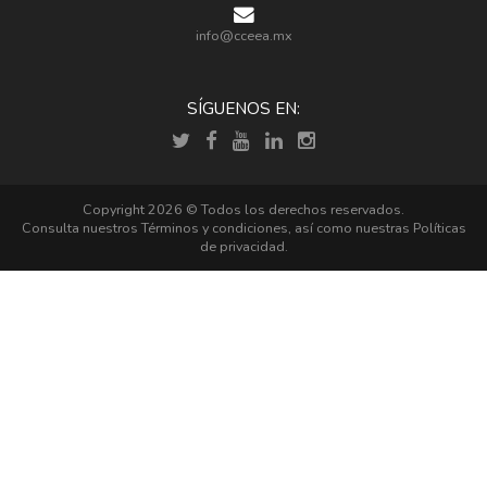
info@cceea.mx
SÍGUENOS EN:
Copyright 2026 © Todos los derechos reservados.
Consulta nuestros
Términos y condiciones
, así como nuestras
Políticas
de privacidad
.