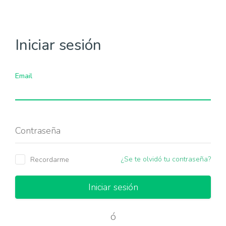
Iniciar sesión
Email
Contraseña
¿Se te olvidó tu contraseña?
Recordarme
Toma el control de tu aprendizaje mediante
Iniciar sesión
la mejor experiencia en Energías
Renovables, empieza con tu formación
ó